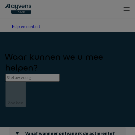
Hulp en contact
Waar kunnen we u mee
helpen?
Zoeken
Vanaf wanneer ontvang ik de actierente?