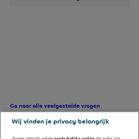
De actierente gaat in op de dag dat uw Online
Spaarrekening is geactiveerd. U ontvangt een e-mail
van ons zodra uw Online Spaarrekening actief is.
Ga naar alle veelgestelde vragen
Wij vinden je privacy belangrijk
Ayvens gebruikt enkele
noodzakelijke cookies
die nodig zijn