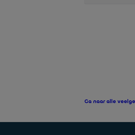
Ons aanbod voor nieuwe 
Ayvens Bank. Als onderde
Ga naar alle veelg