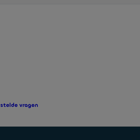
klanten is bedoeld voor iedereen die voor het eerst een Online Sp
el van dit aanbod ontvangt u tijdelijk een actierente met Flexibel
estelde vragen