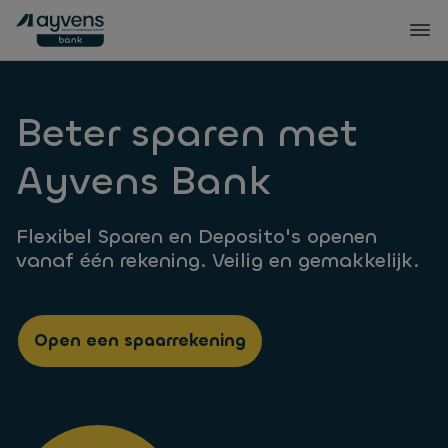
Beter sparen met
Ayvens Bank
Flexibel Sparen en Deposito's openen
vanaf één rekening. Veilig en gemakkelijk.
Open een spaarrekening