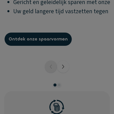
Gericht en geleidelijk sparen met onze 
Uw geld langere tijd vastzetten tegen 
Ontdek onze spaarvormen
Ayvens Bank US