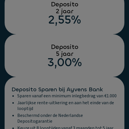
Deposito
2 jaar
2,55%
Deposito
5 jaar
3,00%
Deposito Sparen bij Ayvens Bank
Sparen vanaf een minimum inlegbedrag van €1.000
Jaarlijkse rente-uitkering en aan het einde van de 
looptijd
Beschermd onder de Nederlandse 
Depositogarantie
Keuze uit 8 looptijden vanaf 3 maanden tot 5 jaar