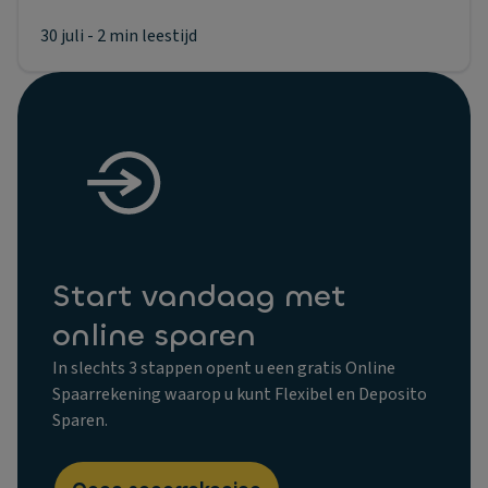
30 juli
- 2 min leestijd
Start vandaag met
online sparen
In slechts 3 stappen opent u een gratis Online
Spaarrekening waarop u kunt Flexibel en Deposito
Sparen.