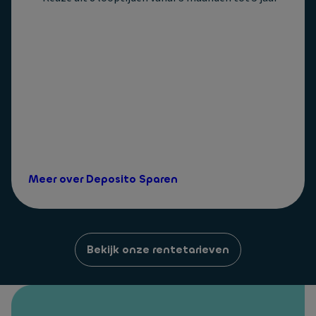
Meer over Deposito Sparen
Bekijk onze rentetarieven