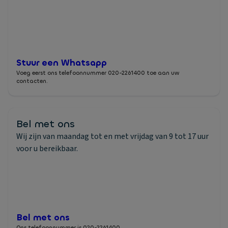
bevestiging per e-mail. U kunt hierna meteen alle functies
van uw Online Spaarrekening gaan gebruiken en starten
met sparen!
Stuur een Whatsapp
Voeg eerst ons telefoonnummer 020-2261400 toe aan uw
contacten.
Bel met ons
Wij zijn van maandag tot en met vrijdag van 9 tot 17 uur
voor u bereikbaar.
Bel met ons
Ons telefoonnummer is 020-2261400.