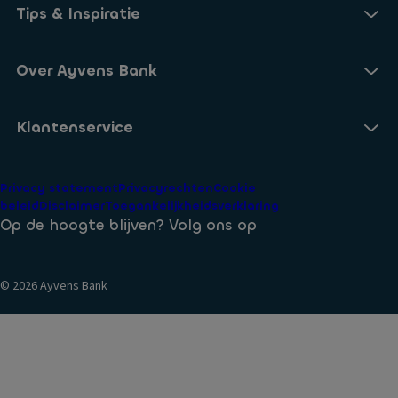
Onze Online Spaarrekening
Tips & Inspiratie
Onze Spaarvormen
Blogs
Over Ayvens Bank
Onze Sparen App
Nieuws
Actuele rentestanden
Over ons
Klantenservice
Aanmelden nieuwsbrief
Open een Spaarrekening
Duurzaamheid
Veelgestelde vragen
Privacy statement
Privacyrechten
Cookie
Voorwaarden
beleid
Disclaimer
Toegankelijkheidsverklaring
Identificatie bij Ayvens Bank
Op de hoogte blijven? Volg ons op
Veilig Bankieren
© 2026 Ayvens Bank