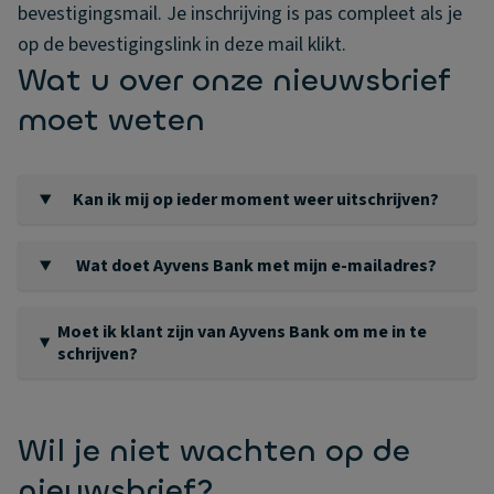
bevestigingsmail. Je inschrijving is pas compleet als je
op de bevestigingslink in deze mail klikt.
Wat u over onze nieuwsbrief
moet weten
Kan ik mij op ieder moment weer uitschrijven?
Je kunt je op ieder moment weer uitschrijven voor de Ayvens
Bank nieuwsbrief door in de nieuwsbrief op de 'Afmelden'
Wat doet Ayvens Bank met mijn e-mailadres?
link te klikken.
De nieuwsbrief wordt verstuurd vanuit Ayvens Bank, daarom
worden e-mailadressen bij Ayvens Bank opgeslagen. We
Moet ik klant zijn van Ayvens Bank om me in te
gebruiken je opgegeven e-mailadres alleen voor het
schrijven?
versturen van de nieuwsbrieven van Ayvens Bank. Het is op
Je hoeft geen klant te zijn bij Ayvens Bank om onze
elk moment mogelijk je uit te schrijven en geen e-mails van
nieuwsbrieven met spaartips te ontvangen. Iedereen kan
Ayvens Bank meer te ontvangen.
zich inschrijven.
Wil je niet wachten op de
nieuwsbrief?
Lees hier
onze privacyverklaring
.