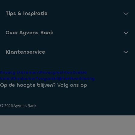
Onze Online Spaarrekening
Tips & Inspiratie
Onze Spaarvormen
Blogs
Over Ayvens Bank
Onze Sparen App
Nieuws
Actuele rentestanden
Over ons
Klantenservice
Aanmelden nieuwsbrief
Open een Spaarrekening
Duurzaamheid
Veelgestelde vragen
Privacy statement
Privacyrechten
Cookie
Voorwaarden
beleid
Disclaimer
Toegankelijkheidsverklaring
Identificatie bij Ayvens Bank
Op de hoogte blijven? Volg ons op
Veilig Bankieren
© 2026 Ayvens Bank