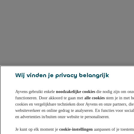
Wij vinden je privacy belangrijk
Ayvens gebruikt enkele
noodzakelijke cookies
die nodig zijn om onze
functioneren. Door akkoord te gaan met
alle cookies
stem je in met h
cookies en vergelijkbare technieken door Ayvens en onze partners, die
websiteverkeer en online gedrag te analyseren. En functies voor soci
en advertenties in/buiten onze website te personaliseren.
Je kunt op elk moment je
cookie-instellingen
aanpassen of je toestem