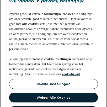
Wij vinden je privacy belangrijk
Ayvens gebruikt enkele
noodzakelijke cookies
die nodig zijn
om onze website goed te laten functioneren. Door akkoord te
Sparen bij Ayvens Bank
gaan met
alle cookies
stem je in met het gebruik van
aanvullende cookies en vergelijkbare technieken door Ayvens
en onze partners, die nodig zijn om het websiteverkeer en
Onze Online Spaarrekening
Tips & Inspiratie
online gedrag te analyseren. En functies voor social media
aan te kunnen bieden en advertenties in/buiten onze website te
Onze Spaarvormen
personaliseren.
Blogs
Over Ayvens Bank
Onze Sparen App
Je kunt op elk moment je
cookie-instellingen
aanpassen of je
Nieuws
toestemming intrekken. Dit heeft geen gevolg voor het
Actuele rentestanden
Over ons
Klantenservice
rechtmatig gebruik van cookies voorafgaand aan deze
Aanmelden nieuwsbrief
intrekking. Meer informatie? Lees ons
cookiebeleid
Open een Spaarrekening
Duurzaamheid
Veelgestelde vragen
Cookie-Instellingen
Privacy statement
Privacyrechten
Cookie
Voorwaarden
beleid
Disclaimer
Toegankelijkheidsverklaring
Identificatie bij Ayvens Bank
Op de hoogte blijven? Volg ons op
Weiger Alle Cookies
Veilig Bankieren