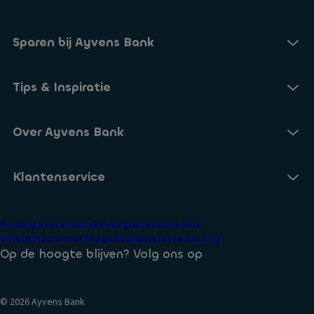
Sparen bij Ayvens Bank
Onze Online Spaarrekening
Tips & Inspiratie
Onze Spaarvormen
Blogs
Over Ayvens Bank
Onze Sparen App
Nieuws
Actuele rentestanden
Over ons
Klantenservice
Aanmelden nieuwsbrief
Open een Spaarrekening
Duurzaamheid
Veelgestelde vragen
Privacy statement
Privacyrechten
Cookie
Voorwaarden
beleid
Disclaimer
Toegankelijkheidsverklaring
Identificatie bij Ayvens Bank
Op de hoogte blijven? Volg ons op
Veilig Bankieren
© 2026 Ayvens Bank