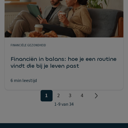
FINANCIËLE GEZONDHEID
Financiën in balans: hoe je een routine
vindt die bij je leven past
6 min leestijd
1
2
3
4
1
-
9
van
34