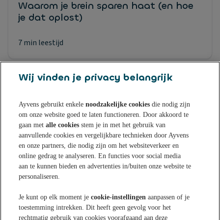
Waarom je brein sparen haat (en hoe
je dat oplost)
7 min leestijd
Wij vinden je privacy belangrijk
Ayvens gebruikt enkele
noodzakelijke cookies
die nodig zijn
om onze website goed te laten functioneren. Door akkoord te
Sparen bij Ayvens Bank
gaan met
alle cookies
stem je in met het gebruik van
aanvullende cookies en vergelijkbare technieken door Ayvens
en onze partners, die nodig zijn om het websiteverkeer en
Onze Online Spaarrekening
Tips & Inspiratie
online gedrag te analyseren. En functies voor social media
aan te kunnen bieden en advertenties in/buiten onze website te
Onze Spaarvormen
personaliseren.
Blogs
Over Ayvens Bank
Onze Sparen App
Je kunt op elk moment je
cookie-instellingen
aanpassen of je
Nieuws
toestemming intrekken. Dit heeft geen gevolg voor het
Actuele rentestanden
Over ons
Klantenservice
rechtmatig gebruik van cookies voorafgaand aan deze