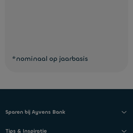
*nominaal op jaarbasis
Sparen bij Ayvens Bank
Onze Online Spaarrekening
Tips & Inspiratie