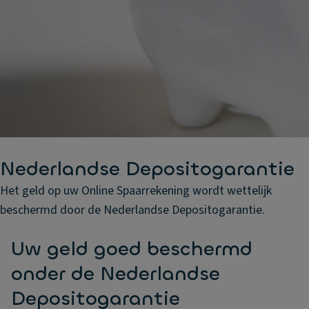
Nederlandse Depositogarantie
Het geld op uw Online Spaarrekening wordt wettelijk
beschermd door de Nederlandse Depositogarantie.
Uw geld goed beschermd
onder de Nederlandse
Depositogarantie