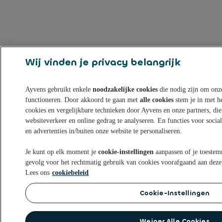
Wij vinden je privacy belangrijk
Ayvens gebruikt enkele
noodzakelijke cookies
die nodig zijn om onze
functioneren. Door akkoord te gaan met
alle cookies
stem je in met h
cookies en vergelijkbare technieken door Ayvens en onze partners, die
websiteverkeer en online gedrag te analyseren. En functies voor soci
en advertenties in/buiten onze website te personaliseren.
Je kunt op elk moment je
cookie-instellingen
aanpassen of je toestem
gevolg voor het rechtmatig gebruik van cookies voorafgaand aan deze
Lees ons
cookiebeleid
Cookie-Instellingen
Weiger Alle Cookies