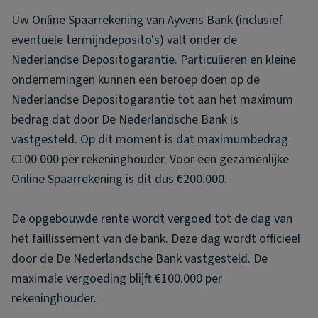
Uw Online Spaarrekening van Ayvens Bank (inclusief
eventuele termijndeposito's) valt onder de
Nederlandse Depositogarantie. Particulieren en kleine
ondernemingen kunnen een beroep doen op de
Nederlandse Depositogarantie tot aan het maximum
bedrag dat door De Nederlandsche Bank is
vastgesteld. Op dit moment is dat maximumbedrag
€100.000 per rekeninghouder. Voor een gezamenlijke
Online Spaarrekening is dit dus €200.000.
De opgebouwde rente wordt vergoed tot de dag van
het faillissement van de bank. Deze dag wordt officieel
door de De Nederlandsche Bank vastgesteld. De
maximale vergoeding blijft €100.000 per
rekeninghouder.