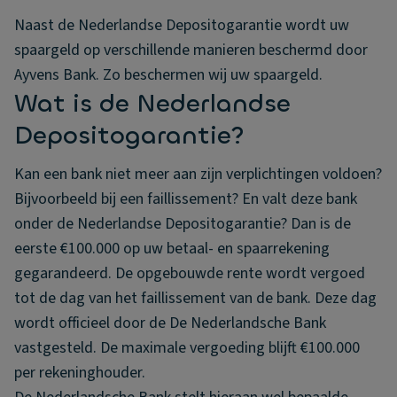
Naast de Nederlandse Depositogarantie wordt uw
spaargeld op verschillende manieren beschermd door
Ayvens Bank. Zo beschermen wij uw spaargeld.
Wat is de Nederlandse
Depositogarantie?
Kan een bank niet meer aan zijn verplichtingen voldoen?
Bijvoorbeeld bij een faillissement? En valt deze bank
onder de Nederlandse Depositogarantie? Dan is de
eerste €100.000 op uw betaal- en spaarrekening
gegarandeerd. De opgebouwde rente wordt vergoed
tot de dag van het faillissement van de bank. Deze dag
wordt officieel door de De Nederlandsche Bank
vastgesteld. De maximale vergoeding blijft €100.000
per rekeninghouder.