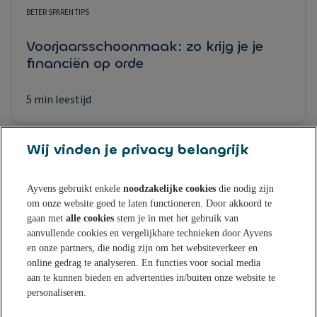
BETER SPAREN TIPS
Voorjaarsschoonmaak: zo krijg je je
financiën op orde
5 min leestijd
Wij vinden je privacy belangrijk
Ayvens gebruikt enkele
noodzakelijke cookies
die nodig zijn
om onze website goed te laten functioneren. Door akkoord te
Sparen bij Ayvens Bank
gaan met
alle cookies
stem je in met het gebruik van
aanvullende cookies en vergelijkbare technieken door Ayvens
en onze partners, die nodig zijn om het websiteverkeer en
Onze Online Spaarrekening
Tips & Inspiratie
online gedrag te analyseren. En functies voor social media
aan te kunnen bieden en advertenties in/buiten onze website te
Onze Spaarvormen
personaliseren.
Blogs
Over Ayvens Bank
Onze Sparen App