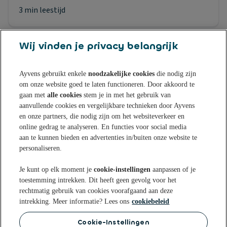
3 min leestijd
Wij vinden je privacy belangrijk
Ayvens gebruikt enkele
noodzakelijke cookies
die nodig zijn
om onze website goed te laten functioneren. Door akkoord te
Sparen bij Ayvens Bank
gaan met
alle cookies
stem je in met het gebruik van
aanvullende cookies en vergelijkbare technieken door Ayvens
en onze partners, die nodig zijn om het websiteverkeer en
Onze Online Spaarrekening
Tips & Inspiratie
online gedrag te analyseren. En functies voor social media
aan te kunnen bieden en advertenties in/buiten onze website te
Onze Spaarvormen
personaliseren.
Blogs
Over Ayvens Bank
Onze Sparen App
Je kunt op elk moment je
cookie-instellingen
aanpassen of je
Nieuws
toestemming intrekken. Dit heeft geen gevolg voor het
Actuele rentestanden
Over ons
Klantenservice
rechtmatig gebruik van cookies voorafgaand aan deze
Aanmelden nieuwsbrief
intrekking. Meer informatie? Lees ons
cookiebeleid
Open een Spaarrekening
Duurzaamheid
Veelgestelde vragen
Cookie-Instellingen
Privacy statement
Privacyrechten
Cookie