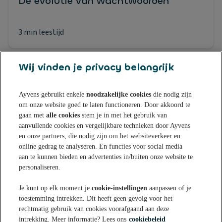
De evolutie van wachtwoorden
3 min leestijd
Wij vinden je privacy belangrijk
Ayvens gebruikt enkele
noodzakelijke cookies
die nodig zijn
om onze website goed te laten functioneren. Door akkoord te
Sparen bij Ayvens Bank
gaan met
alle cookies
stem je in met het gebruik van
aanvullende cookies en vergelijkbare technieken door Ayvens
en onze partners, die nodig zijn om het websiteverkeer en
Onze Online Spaarrekening
Tips & Inspiratie
online gedrag te analyseren. En functies voor social media
aan te kunnen bieden en advertenties in/buiten onze website te
Onze Spaarvormen
personaliseren.
Blogs
Over Ayvens Bank
Onze Sparen App
Je kunt op elk moment je
cookie-instellingen
aanpassen of je
Nieuws
toestemming intrekken. Dit heeft geen gevolg voor het
Actuele rentestanden
Over ons
Klantenservice
rechtmatig gebruik van cookies voorafgaand aan deze
Aanmelden nieuwsbrief
intrekking. Meer informatie? Lees ons
cookiebeleid