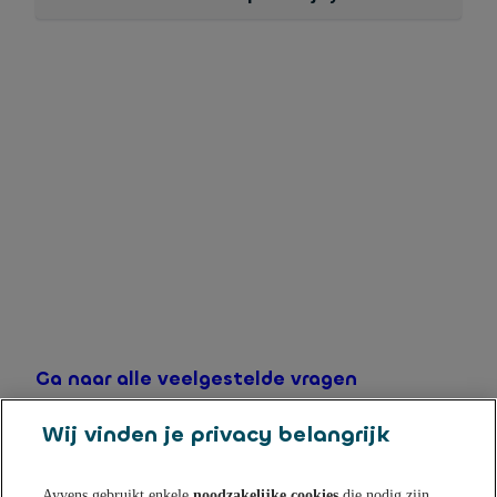
Met een Online Spaarrekening spaart u automatisch
flexibel bij Ayvens Bank. Lees
hier
hoe u een Online
Spaarrekening kunt openen.
Ga naar alle veelgestelde vragen
Wij vinden je privacy belangrijk
Ayvens gebruikt enkele
noodzakelijke cookies
die nodig zijn