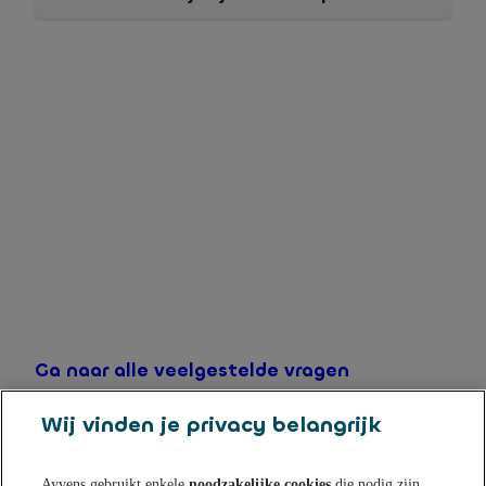
U kunt altijd bijstorten vanaf uw tegenrekening. Ook
kunt u altijd opnemen van uw Flexibel Sparen saldo
naar uw tegenrekening.
Als de bank van uw tegenrekening Instant Payments
ondersteund worden overboekingen onder €25.000
direct verwerkt.
Ga naar alle veelgestelde vragen
Wij vinden je privacy belangrijk
Ayvens gebruikt enkele
noodzakelijke cookies
die nodig zijn