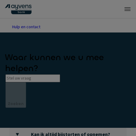
Hulp en contact
Waar kunnen we u mee
helpen?
Zoeken
Kan ik altijd bijstorten of opnemen?