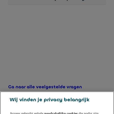
Nadat u uw identiteitsbewijs heeft geüpload en
verstuurd krijgt u een scherm te zien met 'Voltooid'. Als
u dit scherm ziet of heeft gezien, dan is uw upload
gelukt en in goede orde ontvangen.
Let tijdens het uploadproces dus goed op dat u het
scherm met 'Voltooid' te zien krijgt. Pas dan is de
identiteitscontrole volledig afgerond.
Weet u niet meer zeker of u de identiteitscontrole
volledig heeft afgerond tot het 'Voltooid' scherm? U
kunt het proces nogmaals doorlopen voor de
zekerheid.
Ga naar alle veelgestelde vragen
Wij vinden je privacy belangrijk
Ayvens gebruikt enkele
noodzakelijke cookies
die nodig zijn