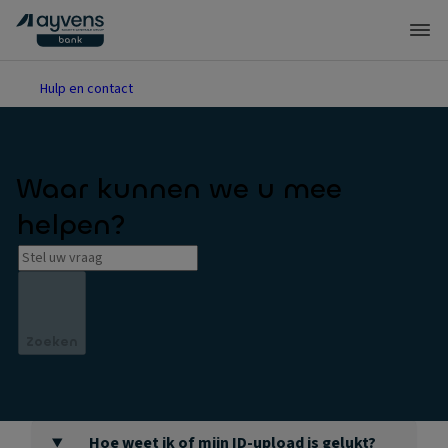
Hulp en contact
Waar kunnen we u mee
helpen?
Zoeken
Hoe weet ik of mijn ID-upload is gelukt?