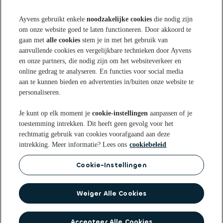
Ayvens gebruikt enkele
noodzakelijke cookies
die nodig zijn
om onze website goed te laten functioneren. Door akkoord te
Sparen bij Ayvens Bank
gaan met
alle cookies
stem je in met het gebruik van
aanvullende cookies en vergelijkbare technieken door Ayvens
en onze partners, die nodig zijn om het websiteverkeer en
Onze Online Spaarrekening
Tips & Inspiratie
online gedrag te analyseren. En functies voor social media
aan te kunnen bieden en advertenties in/buiten onze website te
Onze Spaarvormen
personaliseren.
Blogs
Over Ayvens Bank
Onze Sparen App
Je kunt op elk moment je
cookie-instellingen
aanpassen of je
Nieuws
toestemming intrekken. Dit heeft geen gevolg voor het
Actuele rentestanden
Over ons
Klantenservice
rechtmatig gebruik van cookies voorafgaand aan deze
Aanmelden nieuwsbrief
intrekking. Meer informatie? Lees ons
cookiebeleid
Open een Spaarrekening
Duurzaamheid
Veelgestelde vragen
Cookie-Instellingen
Privacy statement
Privacyrechten
Cookie
Voorwaarden
beleid
Disclaimer
Toegankelijkheidsverklaring
Identificatie bij Ayvens Bank
Op de hoogte blijven? Volg ons op
Weiger Alle Cookies
Veilig Bankieren
Accepteer Alle Cookies