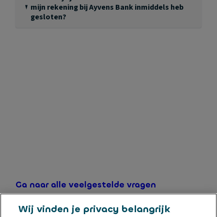
mijn rekening bij Ayvens Bank inmiddels heb
gesloten?
Indien u uw Online Spaarrekening bij ons gesloten
hebt, staat het jaaroverzicht nog 7 jaar beschikbaar om
te downloaden. Wanneer u inlogt zoals u gewend bent,
ziet u in uw overzicht meteen de optie om uw
transactieoverzicht of jaaroverzicht te downloaden.
Wanneer uw wachtwoord verlopen is, kunt u deze
gemakkelijk opnieuw instellen op de inlogpagina via
een webbrowser. U krijgt dan een SMS op het mobiele
telefoonnummer wat destijds door u bij ons is
opgegeven.
Ga naar alle veelgestelde vragen
Wij vinden je privacy belangrijk