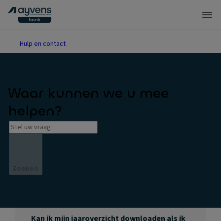
Hulp en contact
Waar kunnen we u mee
helpen?
Zoeken
Kan ik mijn jaaroverzicht downloaden als ik