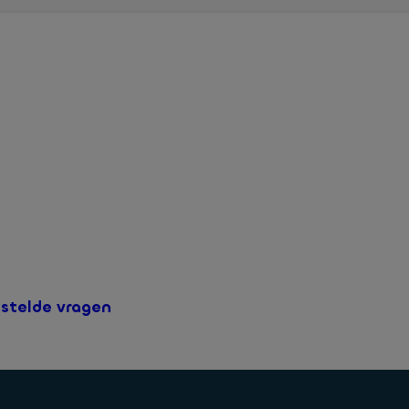
ordt uitsluitend als download beschikbaar gesteld. In onze video i
 kunt downloaden.
estelde vragen