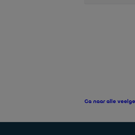
Nee, het jaaroverzicht w
hoe u het jaaroverzicht
Ga naar alle veelg