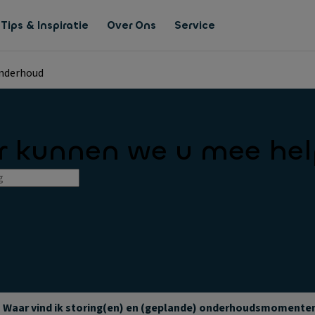
Tips & Inspiratie
Over Ons
Service
onderhoud
 kunnen we u mee he
Waar vind ik storing(en) en (geplande) onderhoudsmomente