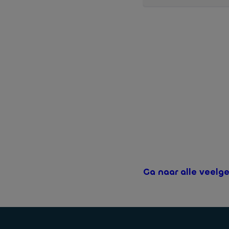
Op
deze
pagina houden w
Ga naar alle veelg