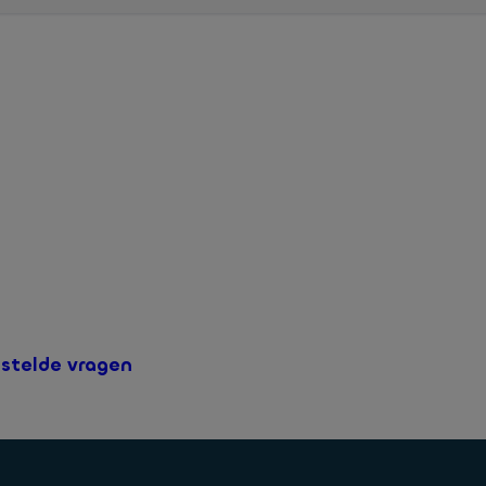
ij u op de hoogte van eventuele storingen en (geplande) onde
estelde vragen