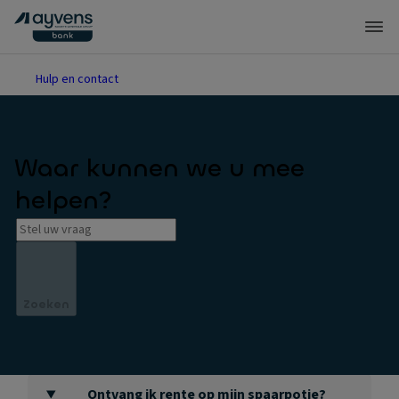
Hulp en contact
Waar kunnen we u mee
helpen?
Zoeken
Ontvang ik rente op mijn spaarpotje?