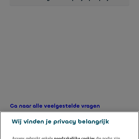
Ja, de spaarpotjes zijn onderdeel van uw Flexibel
Sparen rekening. U ontvangt dezelfde rente als op
Flexibel Sparen.
Ga naar alle veelgestelde vragen
Wij vinden je privacy belangrijk
Ayvens gebruikt enkele
noodzakelijke cookies
die nodig zijn