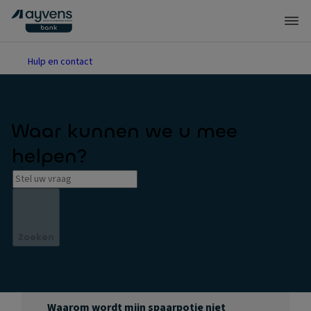
Hulp en contact
Waar kunnen we u mee
helpen?
Zoeken
Waarom wordt mijn spaarpotje niet