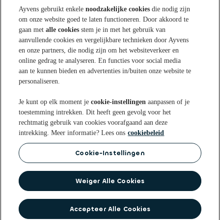
Ayvens gebruikt enkele
noodzakelijke cookies
die nodig zijn
om onze website goed te laten functioneren. Door akkoord te
Sparen bij Ayvens Bank
gaan met
alle cookies
stem je in met het gebruik van
aanvullende cookies en vergelijkbare technieken door Ayvens
en onze partners, die nodig zijn om het websiteverkeer en
Onze Online Spaarrekening
Tips & Inspiratie
online gedrag te analyseren. En functies voor social media
aan te kunnen bieden en advertenties in/buiten onze website te
Onze Spaarvormen
personaliseren.
Blogs
Over Ayvens Bank
Onze Sparen App
Je kunt op elk moment je
cookie-instellingen
aanpassen of je
Nieuws
toestemming intrekken. Dit heeft geen gevolg voor het
Actuele rentestanden
Over ons
Klantenservice
rechtmatig gebruik van cookies voorafgaand aan deze
Aanmelden nieuwsbrief
intrekking. Meer informatie? Lees ons
cookiebeleid
Open een Spaarrekening
Duurzaamheid
Veelgestelde vragen
Cookie-Instellingen
Privacy statement
Privacyrechten
Cookie
Voorwaarden
beleid
Disclaimer
Toegankelijkheidsverklaring
Identificatie bij Ayvens Bank
Op de hoogte blijven? Volg ons op
Weiger Alle Cookies
Veilig Bankieren
Accepteer Alle Cookies
© 2026 Ayvens Bank