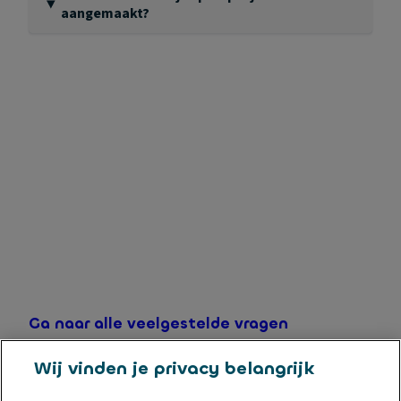
aangemaakt?
Als het gekozen startbedrag hoger is dan het
beschikbare saldo op Flexibel Sparen wordt het
spaarpotje niet geopend. Ook wordt het spaarpotje
niet geopend als u probeert meer dan 5 spaarpotjes
aan te maken.
Ga naar alle veelgestelde vragen
Wij vinden je privacy belangrijk