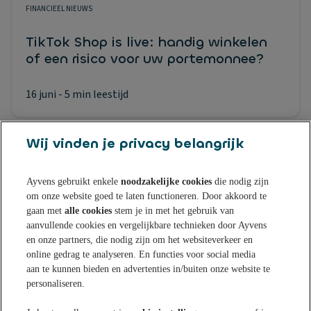
FINANCIEEL NIEUWS
TikTok Shop is live: handig winkelen
of een risico voor uw portemonnee?
16 juni
- 5 min leestijd
Wij vinden je privacy belangrijk
Ayvens gebruikt enkele
noodzakelijke cookies
die nodig zijn
om onze website goed te laten functioneren. Door akkoord te
Sparen bij Ayvens Bank
gaan met
alle cookies
stem je in met het gebruik van
aanvullende cookies en vergelijkbare technieken door Ayvens
en onze partners, die nodig zijn om het websiteverkeer en
Onze Online Spaarrekening
Tips & Inspiratie
online gedrag te analyseren. En functies voor social media
aan te kunnen bieden en advertenties in/buiten onze website te
Onze Spaarvormen
personaliseren.
Blogs
Over Ayvens Bank
Onze Sparen App