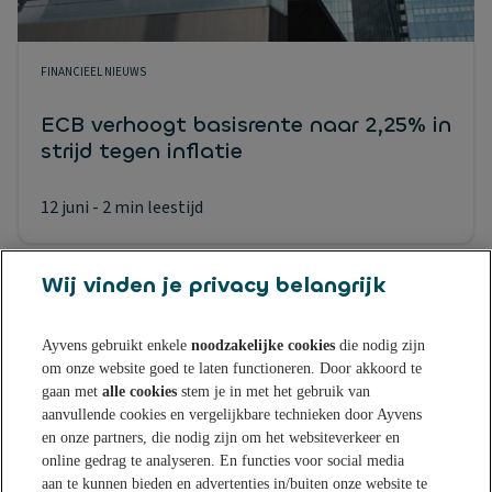
FINANCIEEL NIEUWS
ECB verhoogt basisrente naar 2,25% in
strijd tegen inflatie
12 juni
- 2 min leestijd
Wij vinden je privacy belangrijk
Ayvens gebruikt enkele
noodzakelijke cookies
die nodig zijn
om onze website goed te laten functioneren. Door akkoord te
Sparen bij Ayvens Bank
gaan met
alle cookies
stem je in met het gebruik van
aanvullende cookies en vergelijkbare technieken door Ayvens
en onze partners, die nodig zijn om het websiteverkeer en
Onze Online Spaarrekening
Tips & Inspiratie
online gedrag te analyseren. En functies voor social media
aan te kunnen bieden en advertenties in/buiten onze website te