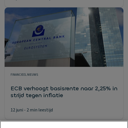
FINANCIEEL NIEUWS
ECB verhoogt basisrente naar 2,25% in
strijd tegen inflatie
12 juni
- 2 min leestijd