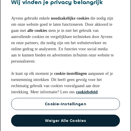
Wij vinden je privacy belangrijk
Ayvens gebruikt enkele
noodzakelijke cookies
die nodig zijn
om onze website goed te laten functioneren. Door akkoord te
Sparen bij Ayvens Bank
gaan met
alle cookies
stem je in met het gebruik van
aanvullende cookies en vergelijkbare technieken door Ayvens
en onze partners, die nodig zijn om het websiteverkeer en
Onze Online Spaarrekening
Tips & Inspiratie
online gedrag te analyseren. En functies voor social media
aan te kunnen bieden en advertenties in/buiten onze website te
Onze Spaarvormen
personaliseren.
Blogs
Over Ayvens Bank
Onze Sparen App
Je kunt op elk moment je
cookie-instellingen
aanpassen of je
Nieuws
toestemming intrekken. Dit heeft geen gevolg voor het
Actuele rentestanden
Over ons
Klantenservice
rechtmatig gebruik van cookies voorafgaand aan deze
Aanmelden nieuwsbrief
intrekking. Meer informatie? Lees ons
cookiebeleid
Open een Spaarrekening
Duurzaamheid
Veelgestelde vragen
Cookie-Instellingen
Privacy statement
Privacyrechten
Cookie
Voorwaarden
beleid
Disclaimer
Toegankelijkheidsverklaring
Identificatie bij Ayvens Bank
Op de hoogte blijven? Volg ons op
Weiger Alle Cookies
Veilig Bankieren