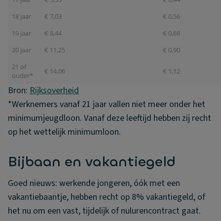
18 jaar
€ 7,03
€ 0,56
19 jaar
€ 8,44
€ 0,68
20 jaar
€ 11,25
€ 0,90
21 of
€ 14,06
€ 1,12
ouder*
Bron:
Rijksoverheid
*Werknemers vanaf 21 jaar vallen niet meer onder het
minimumjeugdloon. Vanaf deze leeftijd hebben zij recht
op het wettelijk minimumloon.
Bijbaan en vakantiegeld
Goed nieuws: werkende jongeren, óók met een
vakantiebaantje, hebben recht op 8% vakantiegeld, of
het nu om een vast, tijdelijk of nulurencontract gaat.