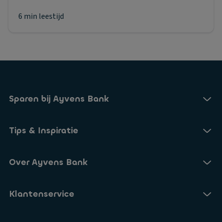
6 min leestijd
Sparen bij Ayvens Bank
Onze Online Spaarrekening
Tips & Inspiratie
Onze Spaarvormen
Blogs
Over Ayvens Bank
Onze Sparen App
Nieuws
Actuele rentestanden
Over ons
Klantenservice
Aanmelden nieuwsbrief
Open een Spaarrekening
Duurzaamheid