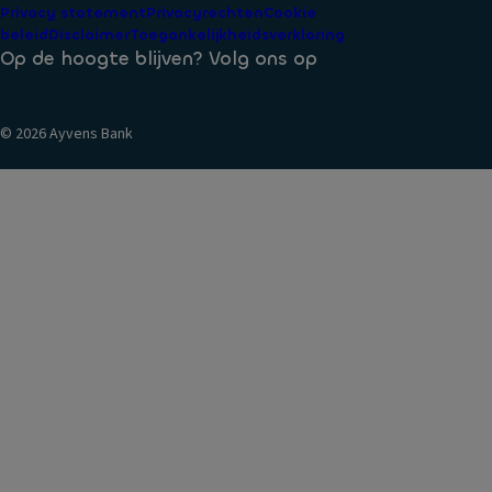
Veelgestelde vragen
Privacy statement
Privacyrechten
Cookie
Voorwaarden
beleid
Disclaimer
Toegankelijkheidsverklaring
Identificatie bij Ayvens Bank
Op de hoogte blijven? Volg ons op
Veilig Bankieren
© 2026 Ayvens Bank