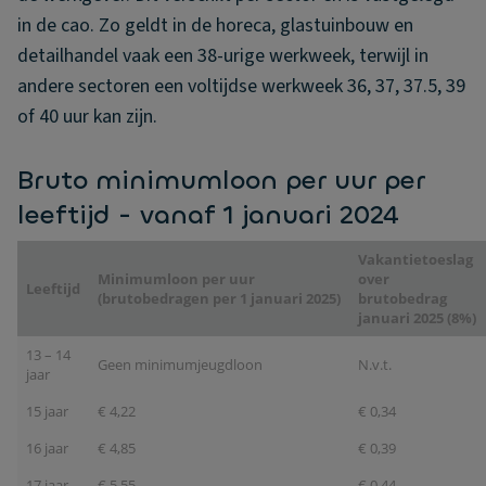
in de cao. Zo geldt in de horeca, glastuinbouw en
detailhandel vaak een 38-urige werkweek, terwijl in
andere sectoren een voltijdse werkweek 36, 37, 37.5, 39
of 40 uur kan zijn.
Bruto minimumloon per uur per
leeftijd - vanaf 1 januari 2024
Vakantietoeslag
Minimumloon per uur
over
Leeftijd
(brutobedragen per 1 januari 2025)
brutobedrag
januari 2025 (8%)
13 – 14
Geen minimumjeugdloon
N.v.t.
jaar
15 jaar
€ 4,22
€ 0,34
16 jaar
€ 4,85
€ 0,39
17 jaar
€ 5,55
€ 0,44