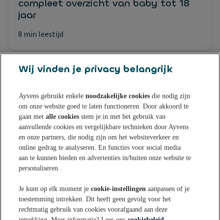
compleet overzicht van baby tot 18
jaar
8 min leestijd
Wij vinden je privacy belangrijk
Ayvens gebruikt enkele
noodzakelijke cookies
die nodig zijn
om onze website goed te laten functioneren. Door akkoord te
Sparen bij Ayvens Bank
gaan met
alle cookies
stem je in met het gebruik van
aanvullende cookies en vergelijkbare technieken door Ayvens
en onze partners, die nodig zijn om het websiteverkeer en
Onze Online Spaarrekening
Tips & Inspiratie
online gedrag te analyseren. En functies voor social media
aan te kunnen bieden en advertenties in/buiten onze website te
Onze Spaarvormen
personaliseren.
Blogs
Over Ayvens Bank
Onze Sparen App
Je kunt op elk moment je
cookie-instellingen
aanpassen of je
Nieuws
toestemming intrekken. Dit heeft geen gevolg voor het
Actuele rentestanden
Over ons
Klantenservice
rechtmatig gebruik van cookies voorafgaand aan deze
Aanmelden nieuwsbrief
intrekking. Meer informatie? Lees ons
cookiebeleid