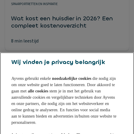
SPAARPORTRETTEN EN INSPIRATIE
Wat kost een huisdier in 2026? Een
compleet kostenoverzicht
8 min leestijd
Wij vinden je privacy belangrijk
Ayvens gebruikt enkele
noodzakelijke cookies
die nodig zijn
om onze website goed te laten functioneren. Door akkoord te
Sparen bij Ayvens Bank
gaan met
alle cookies
stem je in met het gebruik van
aanvullende cookies en vergelijkbare technieken door Ayvens
en onze partners, die nodig zijn om het websiteverkeer en
Onze Online Spaarrekening
Tips & Inspiratie
online gedrag te analyseren. En functies voor social media
aan te kunnen bieden en advertenties in/buiten onze website te
Onze Spaarvormen
personaliseren.
Blogs
Over Ayvens Bank
Onze Sparen App