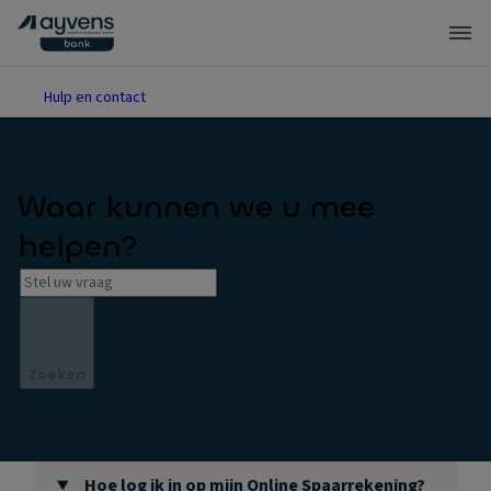
Hulp en contact
Waar kunnen we u mee
helpen?
Zoeken
Hoe log ik in op mijn Online Spaarrekening?