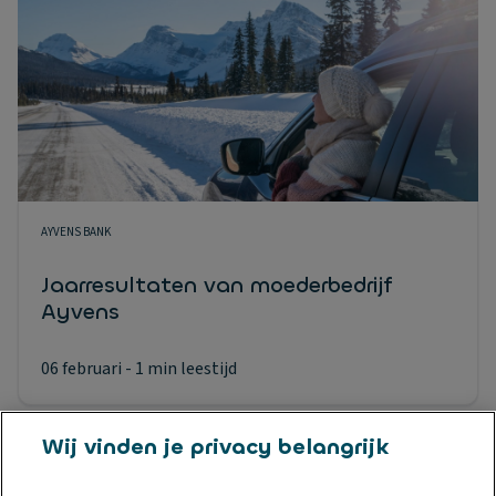
AYVENS BANK
Jaarresultaten van moederbedrijf
Ayvens
06 februari
- 1 min leestijd
Wij vinden je privacy belangrijk