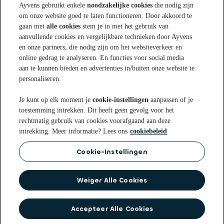
Ayvens gebruikt enkele
noodzakelijke cookies
die nodig zijn
om onze website goed te laten functioneren. Door akkoord te
Sparen bij Ayvens Bank
gaan met
alle cookies
stem je in met het gebruik van
aanvullende cookies en vergelijkbare technieken door Ayvens
en onze partners, die nodig zijn om het websiteverkeer en
Onze Online Spaarrekening
Tips & Inspiratie
online gedrag te analyseren. En functies voor social media
aan te kunnen bieden en advertenties in/buiten onze website te
Onze Spaarvormen
personaliseren.
Blogs
Over Ayvens Bank
Onze Sparen App
Je kunt op elk moment je
cookie-instellingen
aanpassen of je
Nieuws
toestemming intrekken. Dit heeft geen gevolg voor het
Actuele rentestanden
Over ons
Klantenservice
rechtmatig gebruik van cookies voorafgaand aan deze
Aanmelden nieuwsbrief
intrekking. Meer informatie? Lees ons
cookiebeleid
Open een Spaarrekening
Duurzaamheid
Veelgestelde vragen
Cookie-Instellingen
Privacy statement
Privacyrechten
Cookie
Voorwaarden
beleid
Disclaimer
Toegankelijkheidsverklaring
Identificatie bij Ayvens Bank
Op de hoogte blijven? Volg ons op
Weiger Alle Cookies
Veilig Bankieren
Accepteer Alle Cookies
© 2026 Ayvens Bank