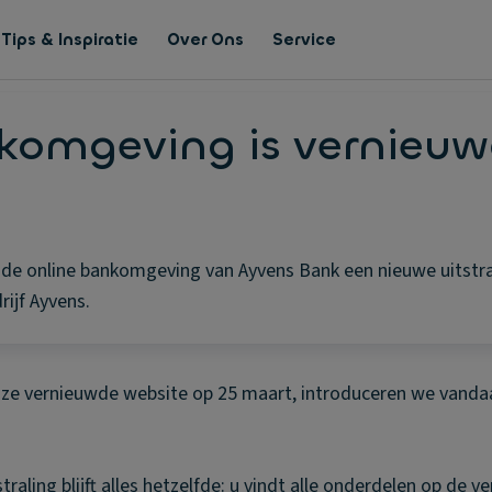
Tips & Inspiratie
Over Ons
Service
op de vernieuwde website van Ayvens Bank
komgeving is vernieu
de online bankomgeving van Ayvens Bank een nieuwe uitstra
ijf Ayvens.
nze vernieuwde website op 25 maart, introduceren we vand
raling blijft alles hetzelfde: u vindt alle onderdelen op de v