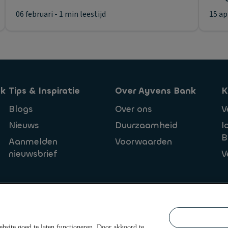
06 februari
- 1 min leestijd
15 ap
nk
Tips & Inspiratie
Over Ayvens Bank
K
Blogs
Over ons
V
Nieuws
Duurzaamheid
I
B
Aanmelden
Voorwaarden
nieuwsbrief
V
bsite goed te laten functioneren. Door akkoord te