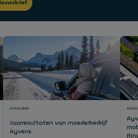
ieuwsbrief
AYVENS BANK
AYVENS
Ayv
Jaarresultaten van moederbedrijf
mob
Ayvens
Rin