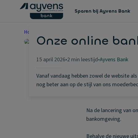
Sparen bij Ayvens Bank
Home
Nieuws
Ayvens Bank
20260325 Welkom 
Onze online ban
15 april 2026
•
2 min leestijd
•
Ayvens Bank
Vanaf vandaag hebben zowel de website als 
nog beter aan op de stijl van ons moederbedr
Na de lancering van o
bankomgeving.
Behalve de nieuwe uitst