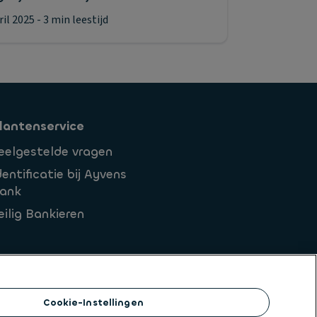
ril 2025
- 3 min leestijd
lantenservice
eelgestelde vragen
dentificatie bij Ayvens
ank
eilig Bankieren
Cookie-Instellingen