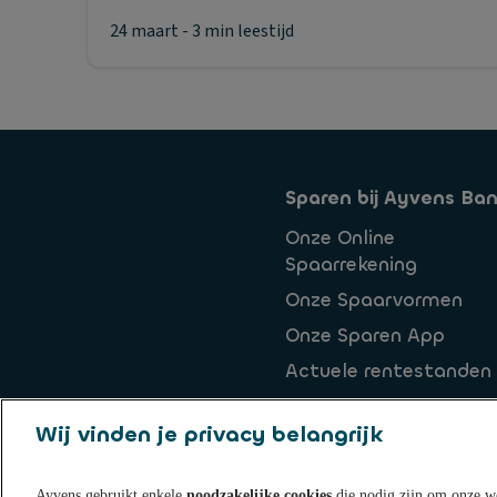
24 maart
- 3 min leestijd
Sparen bij Ayvens Ba
Onze Online
Spaarrekening
Onze Spaarvormen
Onze Sparen App
Actuele rentestanden
Open een
Wij vinden je privacy belangrijk
Spaarrekening
Ayvens gebruikt enkele
noodzakelijke cookies
die nodig zijn om onze we