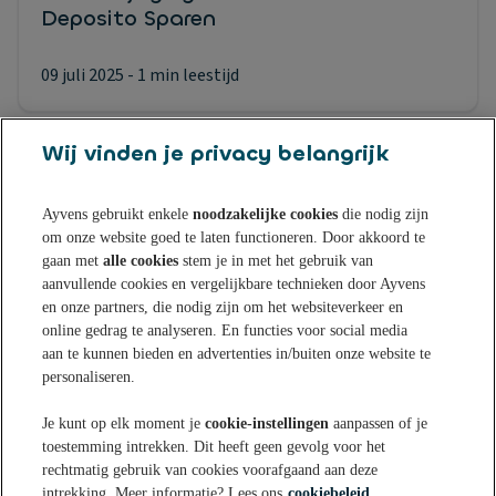
Deposito Sparen
09 juli 2025
- 1 min leestijd
Wij vinden je privacy belangrijk
Ayvens gebruikt enkele
noodzakelijke cookies
die nodig zijn
om onze website goed te laten functioneren. Door akkoord te
Sparen bij Ayvens Bank
gaan met
alle cookies
stem je in met het gebruik van
aanvullende cookies en vergelijkbare technieken door Ayvens
en onze partners, die nodig zijn om het websiteverkeer en
Onze Online Spaarrekening
Tips & Inspiratie
online gedrag te analyseren. En functies voor social media
aan te kunnen bieden en advertenties in/buiten onze website te
Onze Spaarvormen
personaliseren.
Blogs
Over Ayvens Bank
Onze Sparen App
Je kunt op elk moment je
cookie-instellingen
aanpassen of je
Nieuws
toestemming intrekken. Dit heeft geen gevolg voor het
Actuele rentestanden
Over ons
Klantenservice
rechtmatig gebruik van cookies voorafgaand aan deze
Aanmelden nieuwsbrief
intrekking. Meer informatie? Lees ons
cookiebeleid