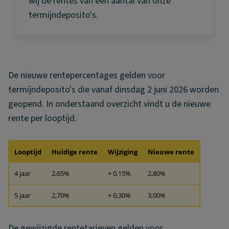
wij de rentes van een aantal van onze
termijndeposito's.
De nieuwe rentepercentages gelden voor
termijndeposito's die vanaf dinsdag 2 juni 2026 worden
geopend. In onderstaand overzicht vindt u de nieuwe
rente per looptijd.
Looptijd
Huidige rente
Wijziging
Nieuwe rente
4 jaar
2,65%
+ 0,15%
2,80%
5 jaar
2,70%
+ 0,30%
3,00%
De gewijzigde rentetarieven gelden voor