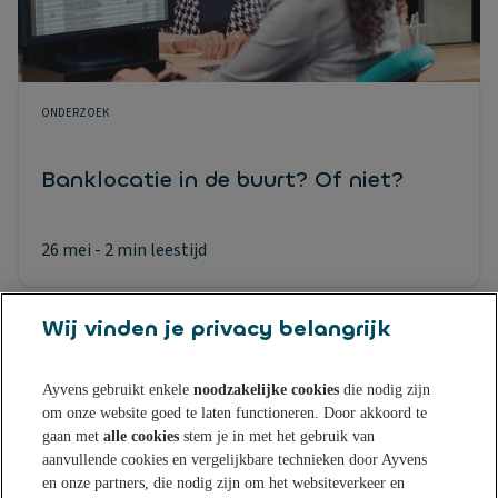
ONDERZOEK
Banklocatie in de buurt? Of niet?
26 mei
- 2 min leestijd
Wij vinden je privacy belangrijk
Ayvens gebruikt enkele
noodzakelijke cookies
die nodig zijn
om onze website goed te laten functioneren. Door akkoord te
Sparen bij Ayvens Bank
gaan met
alle cookies
stem je in met het gebruik van
aanvullende cookies en vergelijkbare technieken door Ayvens
en onze partners, die nodig zijn om het websiteverkeer en