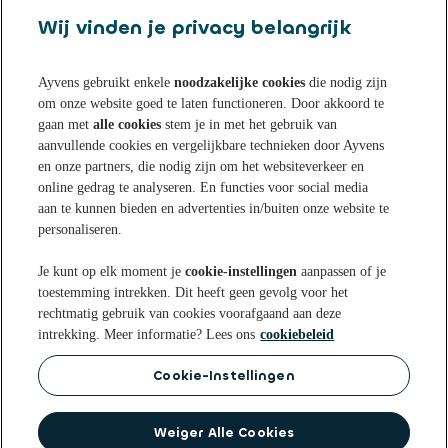
Wij vinden je privacy belangrijk
Ayvens gebruikt enkele
noodzakelijke cookies
die nodig zijn
om onze website goed te laten functioneren. Door akkoord te
Sparen bij Ayvens Bank
gaan met
alle cookies
stem je in met het gebruik van
aanvullende cookies en vergelijkbare technieken door Ayvens
en onze partners, die nodig zijn om het websiteverkeer en
Onze Online Spaarrekening
Tips & Inspiratie
online gedrag te analyseren. En functies voor social media
aan te kunnen bieden en advertenties in/buiten onze website te
Onze Spaarvormen
personaliseren.
Blogs
Over Ayvens Bank
Onze Sparen App
Je kunt op elk moment je
cookie-instellingen
aanpassen of je
Nieuws
toestemming intrekken. Dit heeft geen gevolg voor het
Actuele rentestanden
Over ons
Klantenservice
rechtmatig gebruik van cookies voorafgaand aan deze
Aanmelden nieuwsbrief
intrekking. Meer informatie? Lees ons
cookiebeleid
Open een Spaarrekening
Duurzaamheid
Veelgestelde vragen
Cookie-Instellingen
Privacy statement
Privacyrechten
Cookie
Voorwaarden
beleid
Disclaimer
Toegankelijkheidsverklaring
Identificatie bij Ayvens Bank
Op de hoogte blijven? Volg ons op
Weiger Alle Cookies