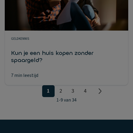
GELDKENNIS
Kun je een huis kopen zonder
spaargeld?
7 min leestijd
1
2
3
4
1
-
9
van
34