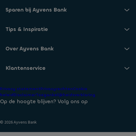
Sparen bij Ayvens Bank
Onze Online Spaarrekening
Tips & Inspiratie
Onze Spaarvormen
Blogs
Over Ayvens Bank
Onze Sparen App
Nieuws
Actuele rentestanden
Over ons
Klantenservice
Aanmelden nieuwsbrief
Open een Spaarrekening
Duurzaamheid
Veelgestelde vragen
Privacy statement
Privacyrechten
Cookie
Voorwaarden
beleid
Disclaimer
Toegankelijkheidsverklaring
Identificatie bij Ayvens Bank
Op de hoogte blijven? Volg ons op
Veilig Bankieren
© 2026 Ayvens Bank