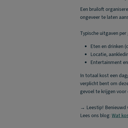
Een bruiloft organiser
ongeveer te laten aansl
Typische uitgaven per 
Eten en drinken (d
Locatie, aankledin
Entertainment en 
In totaal kost een dagg
verplicht bent om deze
gevoel te krijgen voo
→ Leestip! Benieuwd wa
Lees ons blog:
Wat kos