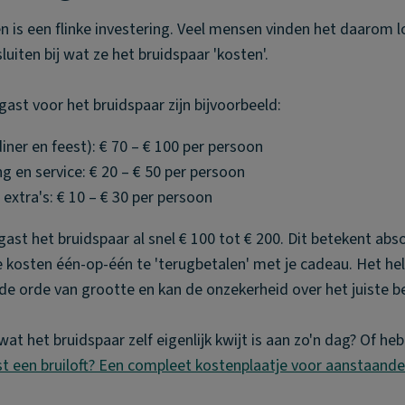
en is een flinke investering. Veel mensen vinden het daarom l
uiten bij wat ze het bruidspaar 'kosten'.
gast voor het bruidspaar zijn bijvoorbeeld:
iner en feest): € 70 – € 100 per persoon
g en service: € 20 – € 50 per persoon
extra's: € 10 – € 30 per persoon
ast het bruidspaar al snel € 100 tot € 200. Dit betekent abso
 kosten één-op-één te 'terugbetalen' met je cadeau. Het hel
r de orde van grootte en kan de onzekerheid over het juiste
t het bruidspaar zelf eigenlijk kwijt is aan zo'n dag? Of heb
t een bruiloft? Een compleet kostenplaatje voor aanstaande