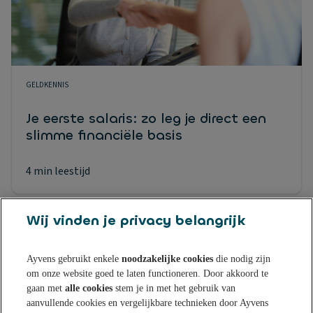
GELDKENNIS
Je eerste salaris: zo leg je direct een
slimme financiële basis
4 min leestijd
Wij vinden je privacy belangrijk
Ayvens gebruikt enkele
noodzakelijke cookies
die nodig zijn
om onze website goed te laten functioneren. Door akkoord te
Sparen bij Ayvens Bank
gaan met
alle cookies
stem je in met het gebruik van
aanvullende cookies en vergelijkbare technieken door Ayvens