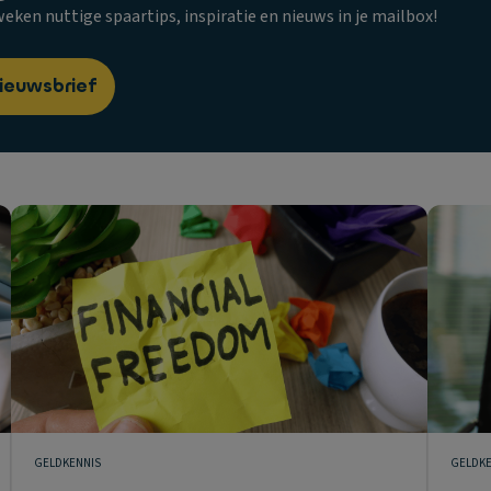
eken nuttige spaartips, inspiratie en nieuws in je mailbox!
ieuwsbrief
GELDKENNIS
GELDKE