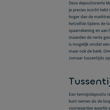
Deze depositorente blij
je precies inzicht hebt
hoger dan de marktrent
hetzelfde tijdens de l
spaarrekening en aan he
maanden de rente gest
is mogelijk omdat een d
maar ook de bank. Omd
zomaar tussentijds o
Tussent
Een termijndeposito is
kunt nemen als de loop
voorwaarden waarbij e