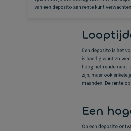
van een deposito aan rente kunt verwachten. 
Looptijd
Een deposito is het v
is handig want zo weet
hoog het rendement is,
zijn, maar ook enkele 
maanden. De rente op e
Een hog
Op een deposito ontva