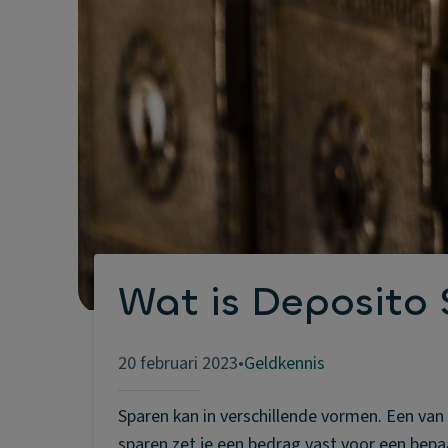
Wat is Deposito
20 februari 2023
•
Geldkennis
Sparen kan in verschillende vormen. Een van
sparen zet je een bedrag vast voor een bepa