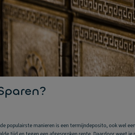
 Sparen?
 de populairste manieren is een termijndeposito, ook wel e
alde tijd en tegen een afgesproken rente. Daardoor weet je p