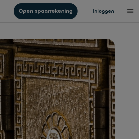
Open spaarrekening
Inloggen