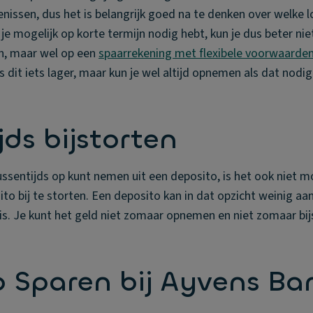
enissen, dus het is belangrijk goed na te denken over welke lo
 je mogelijk op korte termijn nodig hebt, kun je dus beter nie
n, maar wel op een
spaarrekening met flexibele voorwaarde
is dit iets lager, maar kun je wel altijd opnemen als dat nodig 
jds bijstorten
tussentijds op kunt nemen uit een deposito, is het ook niet m
ito bij te storten. Een deposito kan in dat opzicht weinig a
s. Je kunt het geld niet zomaar opnemen en niet zomaar bij
o Sparen bij Ayvens Ba