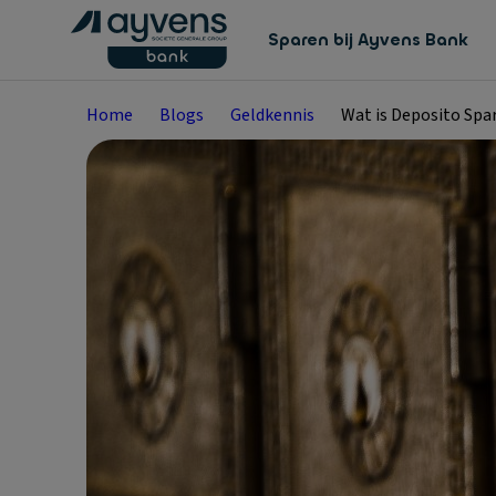
Sparen bij Ayvens Bank
Home
Blogs
Geldkennis
Wat is Deposito Spa