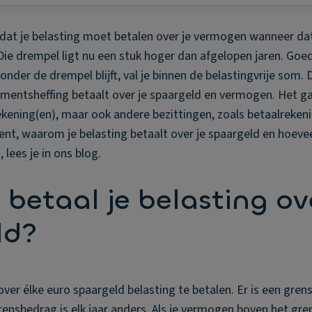
k dat je belasting moet betalen over je vermogen wanneer da
Die drempel ligt nu een stuk hoger dan afgelopen jaren. Goe
onder de drempel blijft, val je binnen de belastingvrije som. 
ntsheffing betaalt over je spaargeld en vermogen. Het gaa
ekening(en), maar ook andere bezittingen, zoals betaalreken
ent, waarom je belasting betaalt over je spaargeld en hoeveel
 lees je in ons blog.
etaal je belasting ove
ld?
 over élke euro spaargeld belasting te betalen. Er is een gr
t grensbedrag is elk jaar anders. Als je vermogen boven het g