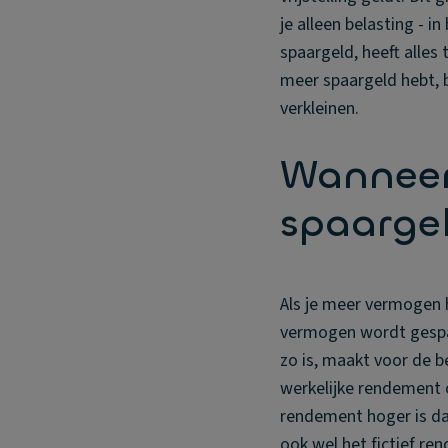
je alleen belasting - i
spaargeld, heeft alles
meer spaargeld hebt, b
verkleinen.
Wanneer 
spaarge
Als je meer vermogen h
vermogen wordt gespaar
zo is, maakt voor de b
werkelijke rendement 
rendement hoger is da
ook wel het fictief r