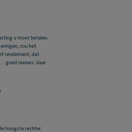
asting u moet betalen.
teringen, zou het
ief rendement, dat
r… goed nieuws: daar
e
 de hoogste rechter